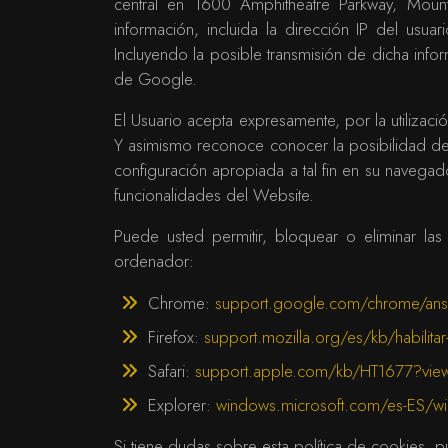
central en 1600 Amphitheatre Parkway, Mounta
información, incluida la dirección IP del us
Incluyendo la posible transmisión de dicha inf
de Google.
El Usuario acepta expresamente, por la utilizaci
Y asimismo reconoce conocer la posibilidad de 
configuración apropiada a tal fin en su navega
funcionalidades del Website.
Puede usted permitir, bloquear o eliminar la
ordenador:
Chrome:
support.google.com/chrome/an
Firefox:
support.mozilla.org/es/kb/habilitar-
Safari:
support.apple.com/kb/HT1677?vie
Explorer:
windows.microsoft.com/es-ES/win
Si tiene dudas sobre esta política de cookies,