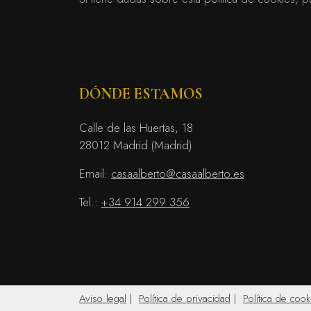
DÓNDE ESTAMOS
Calle de las Huertas, 18
28012 Madrid (Madrid)
Email:
casaalberto@casaalberto.es
Tel.:
+34 914 299 356
Aviso legal
|
Política de privacidad
|
Política de cook