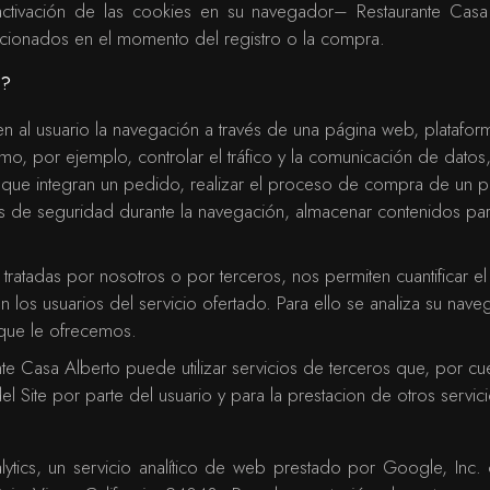
activación de las cookies en su navegador– Restaurante Casa 
ionados en el momento del registro o la compra.
b?
 al usuario la navegación a través de una página web, plataforma 
o, por ejemplo, controlar el tráfico y la comunicación de datos, 
que integran un pedido, realizar el proceso de compra de un pedi
ntos de seguridad durante la navegación, almacenar contenidos pa
tratadas por nosotros o por terceros, nos permiten cuantificar el
acen los usuarios del servicio ofertado. Para ello se analiza su na
 que le ofrecemos.
 Casa Alberto puede utilizar servicios de terceros que, por cue
el Site por parte del usuario y para la prestacion de otros servi
nalytics, un servicio analítico de web prestado por Google, In