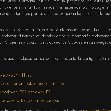
in View, California 94043. Para la prestación de estos servi
uario, que será transmitida, tratada y almacenada por Google 
ormación a terceros por razones de exigencia legal o cuando dic
ón de este Site, el tratamiento de la información recabada en la
rechazar el tratamiento de tales datos o información rechazand
dor. Si bien esta opción de bloqueo de Cookies en su navegado
s cookies instaladas en su equipo mediante la configuración 
swer/95647?hl=es
y-deshabilitar-cookies-que-los-sitios-we
wlocale=es_ES&locale=es_ES
dows-vista/Block-or-allow-cookies
 puede contactar con Restaurante Casa Alberto en
casaalberto@cas