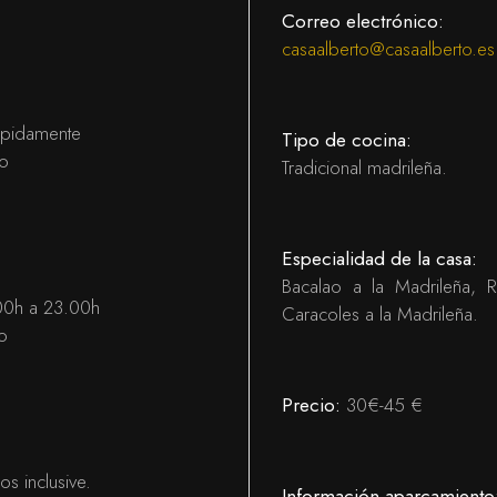
Correo electrónico:
casaalberto@casaalberto.es
mpidamente
Tipo de cocina:
do
Tradicional madrileña.
Especialidad de la casa:
Bacalao a la Madrileña, 
00h a 23.00h
Caracoles a la Madrileña.
o
Precio:
30€-45 €
s inclusive.
Información aparcamiento