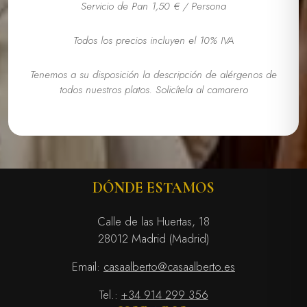
Servicio de Pan 1,50 € / Persona
Todos los precios incluyen el 10% IVA
Tenemos a su disposición la descripción de alérgenos de
todos nuestros platos. Solicítela al camarero
DÓNDE ESTAMOS
Calle de las Huertas, 18
28012 Madrid (Madrid)
Email:
casaalberto@casaalberto.es
Tel.:
+34 914 299 356